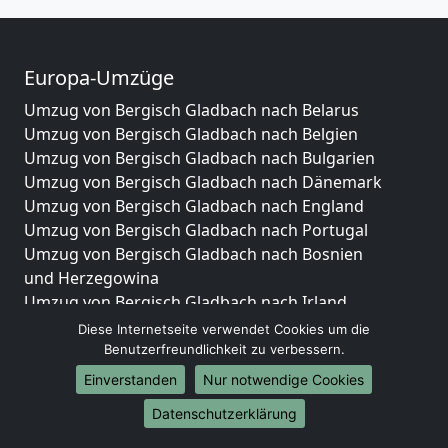
Europa-Umzüge
Umzug von Bergisch Gladbach nach Belarus
Umzug von Bergisch Gladbach nach Belgien
Umzug von Bergisch Gladbach nach Bulgarien
Umzug von Bergisch Gladbach nach Dänemark
Umzug von Bergisch Gladbach nach England
Umzug von Bergisch Gladbach nach Portugal
Umzug von Bergisch Gladbach nach Bosnien
und Herzegowina
Umzug von Bergisch Gladbach nach Irland
Umzug von Bergisch Gladbach nach Lettland
Diese Internetseite verwendet Cookies um die
Umzug von Bergisch Gladbach nach Zypern
Benutzerfreundlichkeit zu verbessern.
Umzug von Bergisch Gladbach nach Kroatien
Einverstanden
Nur notwendige Cookies
Umzug von Bergisch Gladbach nach Estland
Datenschutzerklärung
Umzug von Bergisch Gladbach nach Finnland
Umzug von Bergisch Gladbach nach Frankreich