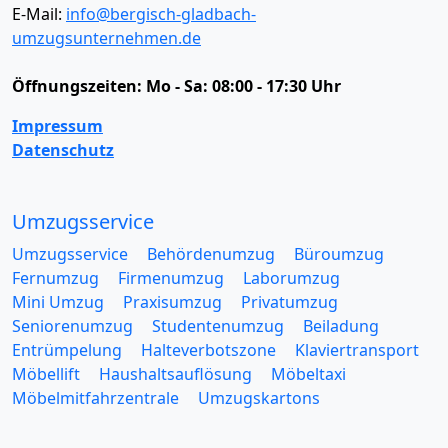
E-Mail:
info@bergisch-gladbach-
umzugsunternehmen.de
Öffnungszeiten:
Mo - Sa: 08:00 - 17:30 Uhr
Impressum
Datenschutz
Umzugsservice
Umzugsservice
Behördenumzug
Büroumzug
Fernumzug
Firmenumzug
Laborumzug
Mini Umzug
Praxisumzug
Privatumzug
Seniorenumzug
Studentenumzug
Beiladung
Entrümpelung
Halteverbotszone
Klaviertransport
Möbellift
Haushaltsauflösung
Möbeltaxi
Möbelmitfahrzentrale
Umzugskartons