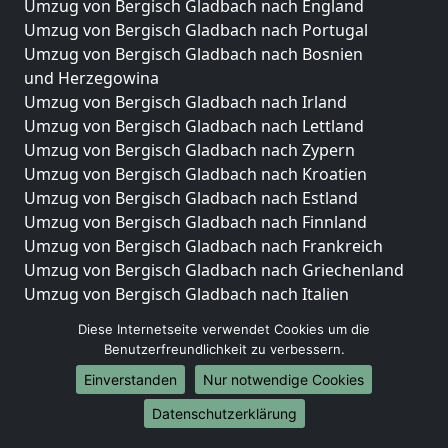
Umzug von Bergisch Gladbach nach England
Umzug von Bergisch Gladbach nach Portugal
Umzug von Bergisch Gladbach nach Bosnien
und Herzegowina
Umzug von Bergisch Gladbach nach Irland
Umzug von Bergisch Gladbach nach Lettland
Umzug von Bergisch Gladbach nach Zypern
Umzug von Bergisch Gladbach nach Kroatien
Umzug von Bergisch Gladbach nach Estland
Umzug von Bergisch Gladbach nach Finnland
Umzug von Bergisch Gladbach nach Frankreich
Umzug von Bergisch Gladbach nach Griechenland
Umzug von Bergisch Gladbach nach Italien
Umzug von Bergisch Gladbach nach Liechtenstein
Diese Internetseite verwendet Cookies um die
Umzug von Bergisch Gladbach nach Luxemburg
Benutzerfreundlichkeit zu verbessern.
Umzug von Bergisch Gladbach nach Niederlande
Einverstanden
Nur notwendige Cookies
Umzug von Bergisch Gladbach nach Norwegen
Datenschutzerklärung
Umzüge-Deutschlandweit