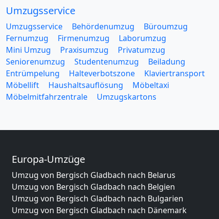
Umzugsservice
Umzugsservice
Behördenumzug
Büroumzug
Fernumzug
Firmenumzug
Laborumzug
Mini Umzug
Praxisumzug
Privatumzug
Seniorenumzug
Studentenumzug
Beiladung
Entrümpelung
Halteverbotszone
Klaviertransport
Möbellift
Haushaltsauflösung
Möbeltaxi
Möbelmitfahrzentrale
Umzugskartons
Europa-Umzüge
Umzug von Bergisch Gladbach nach Belarus
Umzug von Bergisch Gladbach nach Belgien
Umzug von Bergisch Gladbach nach Bulgarien
Umzug von Bergisch Gladbach nach Dänemark