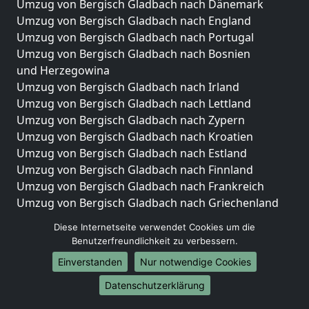
Umzug von Bergisch Gladbach nach Dänemark
Umzug von Bergisch Gladbach nach England
Umzug von Bergisch Gladbach nach Portugal
Umzug von Bergisch Gladbach nach Bosnien
und Herzegowina
Umzug von Bergisch Gladbach nach Irland
Umzug von Bergisch Gladbach nach Lettland
Umzug von Bergisch Gladbach nach Zypern
Umzug von Bergisch Gladbach nach Kroatien
Umzug von Bergisch Gladbach nach Estland
Umzug von Bergisch Gladbach nach Finnland
Umzug von Bergisch Gladbach nach Frankreich
Umzug von Bergisch Gladbach nach Griechenland
Umzug von Bergisch Gladbach nach Italien
Diese Internetseite verwendet Cookies um die
Umzug von Bergisch Gladbach nach Liechtenstein
Benutzerfreundlichkeit zu verbessern.
Umzug von Bergisch Gladbach nach Luxemburg
Einverstanden
Nur notwendige Cookies
Umzug von Bergisch Gladbach nach Niederlande
Umzug von Bergisch Gladbach nach Norwegen
Datenschutzerklärung