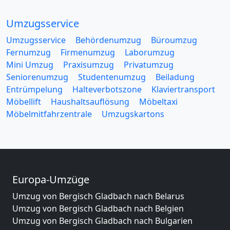
Umzugsservice
Umzugsservice
Behördenumzug
Büroumzug
Fernumzug
Firmenumzug
Laborumzug
Mini Umzug
Praxisumzug
Privatumzug
Seniorenumzug
Studentenumzug
Beiladung
Entrümpelung
Halteverbotszone
Klaviertransport
Möbellift
Haushaltsauflösung
Möbeltaxi
Möbelmitfahrzentrale
Umzugskartons
Europa-Umzüge
Umzug von Bergisch Gladbach nach Belarus
Umzug von Bergisch Gladbach nach Belgien
Umzug von Bergisch Gladbach nach Bulgarien