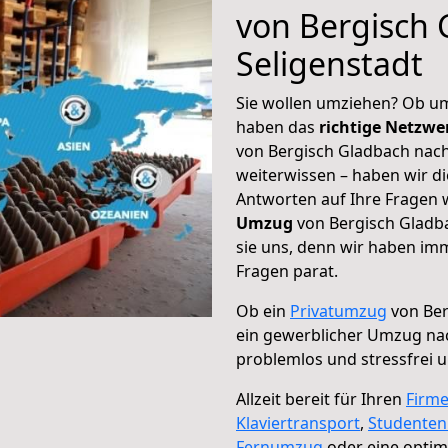
von Bergisch 
Seligenstadt
Sie wollen umziehen? Ob um
haben das
richtige Netzw
von Bergisch Gladbach nach
weiterwissen – haben wir di
Antworten auf Ihre Fragen 
Umzug
von Bergisch Gladba
sie uns, denn wir haben im
Fragen parat.
Ob ein
Privatumzug
von Ber
ein gewerblicher Umzug nac
problemlos und stressfrei 
Allzeit bereit für Ihren
Firm
Klaviertransport
,
Studente
Fernumzug
oder eine opti