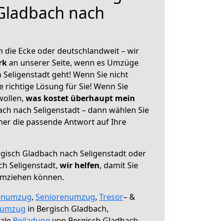
Gladbach nach
 die Ecke oder deutschlandweit – wir
erk
an unserer Seite, wenn es Umzüge
 Seligenstadt geht! Wenn Sie nicht
e richtige Lösung für Sie! Wenn Sie
wollen,
was kostet überhaupt mein
ch nach Seligenstadt – dann wählen Sie
mer die passende Antwort auf Ihre
gisch Gladbach nach Seligenstadt oder
h Seligenstadt,
wir helfen
, damit Sie
umziehen können.
enumzug
,
Seniorenumzug
,
Tresor
– &
numzug
in Bergisch Gladbach,
male
Beiladung
von Bergisch Gladbach