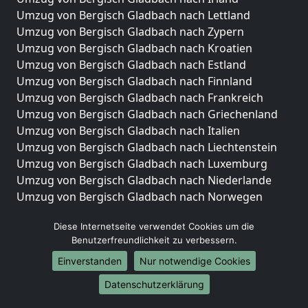
Umzug von Bergisch Gladbach nach Lettland
Umzug von Bergisch Gladbach nach Zypern
Umzug von Bergisch Gladbach nach Kroatien
Umzug von Bergisch Gladbach nach Estland
Umzug von Bergisch Gladbach nach Finnland
Umzug von Bergisch Gladbach nach Frankreich
Umzug von Bergisch Gladbach nach Griechenland
Umzug von Bergisch Gladbach nach Italien
Umzug von Bergisch Gladbach nach Liechtenstein
Umzug von Bergisch Gladbach nach Luxemburg
Umzug von Bergisch Gladbach nach Niederlande
Umzug von Bergisch Gladbach nach Norwegen
Umzüge-Deutschlandweit
Diese Internetseite verwendet Cookies um die
Benutzerfreundlichkeit zu verbessern.
Umzug von Bergisch Gladbach nach Berlin
Umzug von Bergisch Gladbach nach Hamburg
Einverstanden
Nur notwendige Cookies
Umzug von Bergisch Gladbach nach München
Datenschutzerklärung
Umzug von Bergisch Gladbach nach Köln