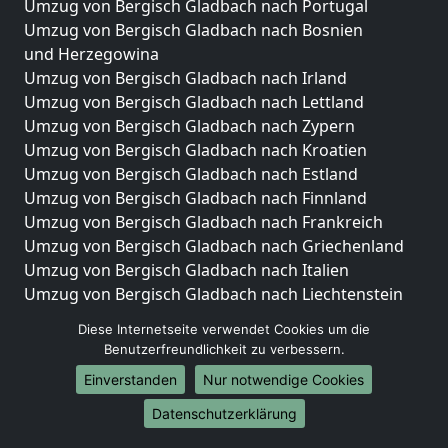
Umzug von Bergisch Gladbach nach Portugal
Umzug von Bergisch Gladbach nach Bosnien
und Herzegowina
Umzug von Bergisch Gladbach nach Irland
Umzug von Bergisch Gladbach nach Lettland
Umzug von Bergisch Gladbach nach Zypern
Umzug von Bergisch Gladbach nach Kroatien
Umzug von Bergisch Gladbach nach Estland
Umzug von Bergisch Gladbach nach Finnland
Umzug von Bergisch Gladbach nach Frankreich
Umzug von Bergisch Gladbach nach Griechenland
Umzug von Bergisch Gladbach nach Italien
Umzug von Bergisch Gladbach nach Liechtenstein
Umzug von Bergisch Gladbach nach Luxemburg
Diese Internetseite verwendet Cookies um die
Umzug von Bergisch Gladbach nach Niederlande
Benutzerfreundlichkeit zu verbessern.
Umzug von Bergisch Gladbach nach Norwegen
Einverstanden
Nur notwendige Cookies
Umzüge-Deutschlandweit
Datenschutzerklärung
Umzug von Bergisch Gladbach nach Berlin