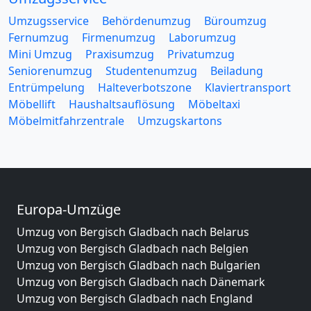
Umzugsservice
Behördenumzug
Büroumzug
Fernumzug
Firmenumzug
Laborumzug
Mini Umzug
Praxisumzug
Privatumzug
Seniorenumzug
Studentenumzug
Beiladung
Entrümpelung
Halteverbotszone
Klaviertransport
Möbellift
Haushaltsauflösung
Möbeltaxi
Möbelmitfahrzentrale
Umzugskartons
Europa-Umzüge
Umzug von Bergisch Gladbach nach Belarus
Umzug von Bergisch Gladbach nach Belgien
Umzug von Bergisch Gladbach nach Bulgarien
Umzug von Bergisch Gladbach nach Dänemark
Umzug von Bergisch Gladbach nach England