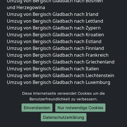
Umzug von Bergisch Gladbach nach Bosnien
und Herzegowina
Umzug von Bergisch Gladbach nach Irland
Umzug von Bergisch Gladbach nach Lettland
Umzug von Bergisch Gladbach nach Zypern
Umzug von Bergisch Gladbach nach Kroatien
Umzug von Bergisch Gladbach nach Estland
Umzug von Bergisch Gladbach nach Finnland
Umzug von Bergisch Gladbach nach Frankreich
Umzug von Bergisch Gladbach nach Griechenland
Umzug von Bergisch Gladbach nach Italien
Umzug von Bergisch Gladbach nach Liechtenstein
Umzug von Bergisch Gladbach nach Luxemburg
Umzug von Bergisch Gladbach nach Niederlande
Diese Internetseite verwendet Cookies um die
Umzug von Bergisch Gladbach nach Norwegen
Benutzerfreundlichkeit zu verbessern.
Umzüge-Deutschlandweit
Einverstanden
Nur notwendige Cookies
Umzug von Bergisch Gladbach nach Berlin
Datenschutzerklärung
Umzug von Bergisch Gladbach nach Hamburg