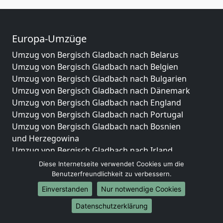
Europa-Umzüge
Umzug von Bergisch Gladbach nach Belarus
Umzug von Bergisch Gladbach nach Belgien
Umzug von Bergisch Gladbach nach Bulgarien
Umzug von Bergisch Gladbach nach Dänemark
Umzug von Bergisch Gladbach nach England
Umzug von Bergisch Gladbach nach Portugal
Umzug von Bergisch Gladbach nach Bosnien
und Herzegowina
Umzug von Bergisch Gladbach nach Irland
Umzug von Bergisch Gladbach nach Lettland
Diese Internetseite verwendet Cookies um die
Umzug von Bergisch Gladbach nach Zypern
Benutzerfreundlichkeit zu verbessern.
Umzug von Bergisch Gladbach nach Kroatien
Einverstanden
Nur notwendige Cookies
Umzug von Bergisch Gladbach nach Estland
Datenschutzerklärung
Umzug von Bergisch Gladbach nach Finnland
Umzug von Bergisch Gladbach nach Frankreich