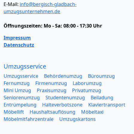
E-Mail:
info@bergisch-gladbach-
umzugsunternehmen.de
Öffnungszeiten:
Mo - Sa: 08:00 - 17:30 Uhr
Impressum
Datenschutz
Umzugsservice
Umzugsservice
Behördenumzug
Büroumzug
Fernumzug
Firmenumzug
Laborumzug
Mini Umzug
Praxisumzug
Privatumzug
Seniorenumzug
Studentenumzug
Beiladung
Entrümpelung
Halteverbotszone
Klaviertransport
Möbellift
Haushaltsauflösung
Möbeltaxi
Möbelmitfahrzentrale
Umzugskartons