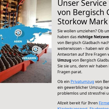
Unser Service
von Bergisch 
Storkow Mark
Sie wollen umziehen? Ob um
haben das
richtige Netzw
von Bergisch Gladbach nach
weiterwissen – haben wir di
Antworten auf Ihre Fragen 
Umzug
von Bergisch Gladb
Sie sie uns, denn wir haben
Fragen parat.
Ob ein
Privatumzug
von Ber
ein gewerblicher Umzug na
problemlos und stressfrei 
Allzeit bereit für Ihren
Firm
Klaviertransport
,
Studente