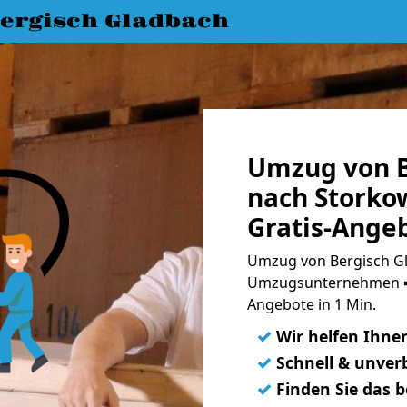
ergisch Gladbach
Umzug von B
nach Storko
Gratis-Ange
Umzug von Bergisch Gl
Umzugsunternehmen ➨
Angebote in 1 Min.
✓
Wir helfen Ihne
✓
Schnell & unverb
✓
Finden Sie das 