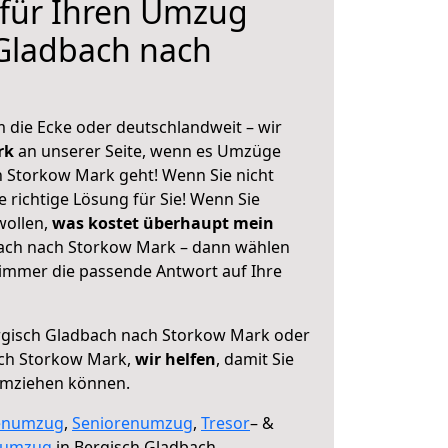
 für Ihren Umzug
Gladbach nach
 die Ecke oder deutschlandweit – wir
erk
an unserer Seite, wenn es Umzüge
 Storkow Mark geht! Wenn Sie nicht
e richtige Lösung für Sie! Wenn Sie
wollen,
was kostet überhaupt mein
ach nach Storkow Mark – dann wählen
 immer die passende Antwort auf Ihre
gisch Gladbach nach Storkow Mark oder
ch Storkow Mark,
wir helfen
, damit Sie
umziehen können.
enumzug
,
Seniorenumzug
,
Tresor
– &
numzug
in Bergisch Gladbach,