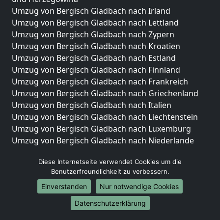
Umzug von Bergisch Gladbach nach Irland
Umzug von Bergisch Gladbach nach Lettland
Umzug von Bergisch Gladbach nach Zypern
Umzug von Bergisch Gladbach nach Kroatien
Umzug von Bergisch Gladbach nach Estland
Umzug von Bergisch Gladbach nach Finnland
Umzug von Bergisch Gladbach nach Frankreich
Umzug von Bergisch Gladbach nach Griechenland
Umzug von Bergisch Gladbach nach Italien
Umzug von Bergisch Gladbach nach Liechtenstein
Umzug von Bergisch Gladbach nach Luxemburg
Umzug von Bergisch Gladbach nach Niederlande
Umzug von Bergisch Gladbach nach Norwegen
Diese Internetseite verwendet Cookies um die
Umzüge-Deutschlandweit
Benutzerfreundlichkeit zu verbessern.
Umzug von Bergisch Gladbach nach Berlin
Einverstanden
Nur notwendige Cookies
Umzug von Bergisch Gladbach nach Hamburg
Datenschutzerklärung
Umzug von Bergisch Gladbach nach München