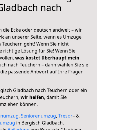
Gladbach nach
 die Ecke oder deutschlandweit – wir
erk
an unserer Seite, wenn es Umzüge
 Teuchern geht! Wenn Sie nicht
e richtige Lösung für Sie! Wenn Sie
wollen,
was kostet überhaupt mein
ch nach Teuchern – dann wählen Sie sie
die passende Antwort auf Ihre Fragen
gisch Gladbach nach Teuchern oder ein
Teuchern,
wir helfen
, damit Sie
umziehen können.
enumzug
,
Seniorenumzug
,
Tresor
– &
numzug
in Bergisch Gladbach,
male
Beiladung
von Bergisch Gladbach