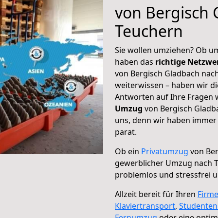
von Bergisch 
Teuchern
Sie wollen umziehen? Ob um
haben das
richtige Netzw
von Bergisch Gladbach nach
weiterwissen – haben wir di
Antworten auf Ihre Fragen 
Umzug
von Bergisch Gladba
uns, denn wir haben immer 
parat.
Ob ein
Privatumzug
von Ber
gewerblicher Umzug nach 
problemlos und stressfrei 
Allzeit bereit für Ihren
Firm
Klaviertransport
,
Studente
Fernumzug
oder eine opti