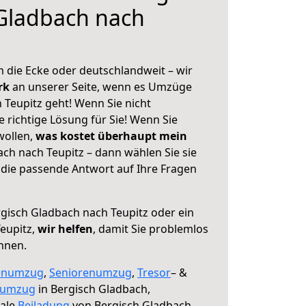
Gladbach nach
 die Ecke oder deutschlandweit – wir
erk
an unserer Seite, wenn es Umzüge
 Teupitz geht! Wenn Sie nicht
e richtige Lösung für Sie! Wenn Sie
wollen,
was kostet überhaupt mein
ch nach Teupitz – dann wählen Sie sie
die passende Antwort auf Ihre Fragen
gisch Gladbach nach Teupitz oder ein
eupitz,
wir helfen
, damit Sie problemlos
nnen.
enumzug
,
Seniorenumzug
,
Tresor
– &
numzug
in Bergisch Gladbach,
male
Beiladung
von Bergisch Gladbach