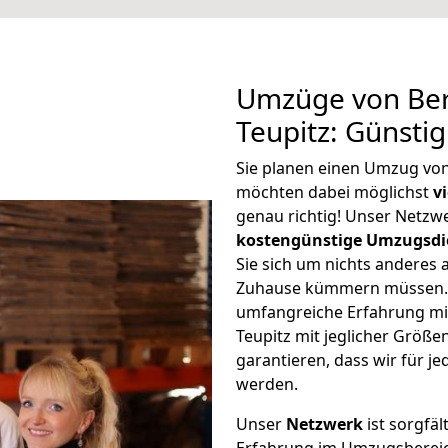
Umzüge von Ber
Teupitz: Günsti
Sie planen einen Umzug von
möchten dabei möglichst
v
genau richtig! Unser Netzw
kostengünstige Umzugsdi
Sie sich um nichts anderes 
Zuhause kümmern müssen. W
umfangreiche Erfahrung mi
Teupitz mit jeglicher Grö
garantieren, dass wir für j
werden.
Unser
Netzwerk
ist sorgfäl