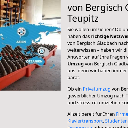
von Bergisch 
Teupitz
Sie wollen umziehen? Ob um
haben das
richtige Netzw
von Bergisch Gladbach nach
weiterwissen – haben wir di
Antworten auf Ihre Fragen 
Umzug
von Bergisch Gladba
uns, denn wir haben immer 
parat.
Ob ein
Privatumzug
von Ber
gewerblicher Umzug nach T
und stressfrei umziehen kö
Allzeit bereit für Ihren
Firm
Klaviertransport
,
Studente
Fernumzug
oder eine opti