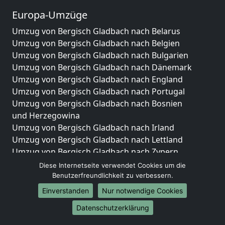
Europa-Umzüge
Umzug von Bergisch Gladbach nach Belarus
Umzug von Bergisch Gladbach nach Belgien
Umzug von Bergisch Gladbach nach Bulgarien
Umzug von Bergisch Gladbach nach Dänemark
Umzug von Bergisch Gladbach nach England
Umzug von Bergisch Gladbach nach Portugal
Umzug von Bergisch Gladbach nach Bosnien
und Herzegowina
Umzug von Bergisch Gladbach nach Irland
Umzug von Bergisch Gladbach nach Lettland
Umzug von Bergisch Gladbach nach Zypern
Umzug von Bergisch Gladbach nach Kroatien
Diese Internetseite verwendet Cookies um die
Umzug von Bergisch Gladbach nach Estland
Benutzerfreundlichkeit zu verbessern.
Umzug von Bergisch Gladbach nach Finnland
Einverstanden
Nur notwendige Cookies
Umzug von Bergisch Gladbach nach Frankreich
Datenschutzerklärung
Umzug von Bergisch Gladbach nach Griechenland
Umzug von Bergisch Gladbach nach Italien