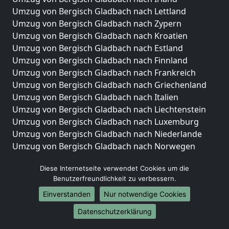
Umzug von Bergisch Gladbach nach Lettland
Umzug von Bergisch Gladbach nach Zypern
Umzug von Bergisch Gladbach nach Kroatien
Umzug von Bergisch Gladbach nach Estland
Umzug von Bergisch Gladbach nach Finnland
Umzug von Bergisch Gladbach nach Frankreich
Umzug von Bergisch Gladbach nach Griechenland
Umzug von Bergisch Gladbach nach Italien
Umzug von Bergisch Gladbach nach Liechtenstein
Umzug von Bergisch Gladbach nach Luxemburg
Umzug von Bergisch Gladbach nach Niederlande
Umzug von Bergisch Gladbach nach Norwegen
Umzüge-Deutschlandweit
Diese Internetseite verwendet Cookies um die
Benutzerfreundlichkeit zu verbessern.
Umzug von Bergisch Gladbach nach Berlin
Umzug von Bergisch Gladbach nach Hamburg
Einverstanden
Nur notwendige Cookies
Umzug von Bergisch Gladbach nach München
Datenschutzerklärung
Umzug von Bergisch Gladbach nach Köln