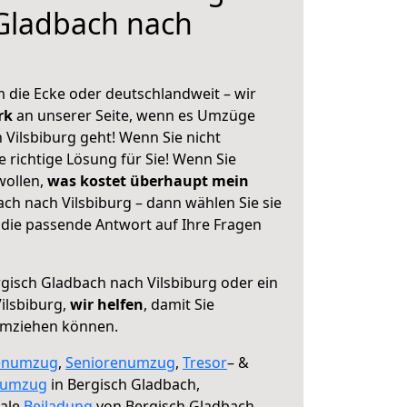
Gladbach nach
 die Ecke oder deutschlandweit – wir
erk
an unserer Seite, wenn es Umzüge
Vilsbiburg geht! Wenn Sie nicht
e richtige Lösung für Sie! Wenn Sie
wollen,
was kostet überhaupt mein
ch nach Vilsbiburg – dann wählen Sie sie
die passende Antwort auf Ihre Fragen
gisch Gladbach nach Vilsbiburg oder ein
ilsbiburg,
wir helfen
, damit Sie
umziehen können.
enumzug
,
Seniorenumzug
,
Tresor
– &
numzug
in Bergisch Gladbach,
male
Beiladung
von Bergisch Gladbach