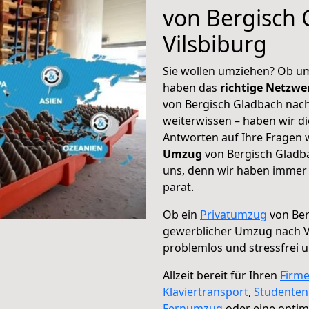
von Bergisch 
Vilsbiburg
Sie wollen umziehen? Ob um
haben das
richtige Netzw
von Bergisch Gladbach nach 
weiterwissen – haben wir di
Antworten auf Ihre Fragen 
Umzug
von Bergisch Gladba
uns, denn wir haben immer 
parat.
Ob ein
Privatumzug
von Ber
gewerblicher Umzug nach V
problemlos und stressfrei 
Allzeit bereit für Ihren
Firm
Klaviertransport
,
Studente
Fernumzug
oder eine opti