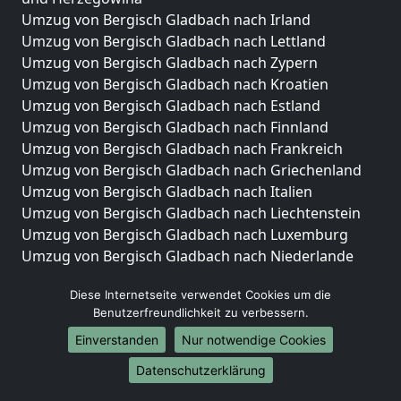
Umzug von Bergisch Gladbach nach Irland
Umzug von Bergisch Gladbach nach Lettland
Umzug von Bergisch Gladbach nach Zypern
Umzug von Bergisch Gladbach nach Kroatien
Umzug von Bergisch Gladbach nach Estland
Umzug von Bergisch Gladbach nach Finnland
Umzug von Bergisch Gladbach nach Frankreich
Umzug von Bergisch Gladbach nach Griechenland
Umzug von Bergisch Gladbach nach Italien
Umzug von Bergisch Gladbach nach Liechtenstein
Umzug von Bergisch Gladbach nach Luxemburg
Umzug von Bergisch Gladbach nach Niederlande
Umzug von Bergisch Gladbach nach Norwegen
Diese Internetseite verwendet Cookies um die
Umzüge-Deutschlandweit
Benutzerfreundlichkeit zu verbessern.
Umzug von Bergisch Gladbach nach Berlin
Einverstanden
Nur notwendige Cookies
Umzug von Bergisch Gladbach nach Hamburg
Datenschutzerklärung
Umzug von Bergisch Gladbach nach München