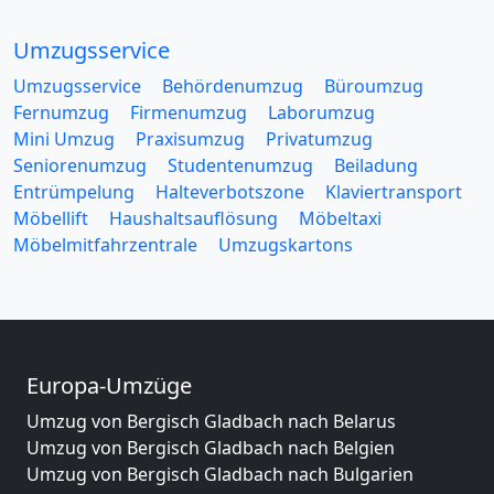
Umzugsservice
Umzugsservice
Behördenumzug
Büroumzug
Fernumzug
Firmenumzug
Laborumzug
Mini Umzug
Praxisumzug
Privatumzug
Seniorenumzug
Studentenumzug
Beiladung
Entrümpelung
Halteverbotszone
Klaviertransport
Möbellift
Haushaltsauflösung
Möbeltaxi
Möbelmitfahrzentrale
Umzugskartons
Europa-Umzüge
Umzug von Bergisch Gladbach nach Belarus
Umzug von Bergisch Gladbach nach Belgien
Umzug von Bergisch Gladbach nach Bulgarien