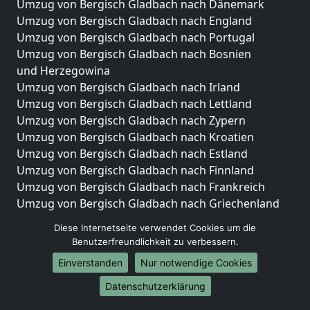
Umzug von Bergisch Gladbach nach Dänemark
Umzug von Bergisch Gladbach nach England
Umzug von Bergisch Gladbach nach Portugal
Umzug von Bergisch Gladbach nach Bosnien
und Herzegowina
Umzug von Bergisch Gladbach nach Irland
Umzug von Bergisch Gladbach nach Lettland
Umzug von Bergisch Gladbach nach Zypern
Umzug von Bergisch Gladbach nach Kroatien
Umzug von Bergisch Gladbach nach Estland
Umzug von Bergisch Gladbach nach Finnland
Umzug von Bergisch Gladbach nach Frankreich
Umzug von Bergisch Gladbach nach Griechenland
Umzug von Bergisch Gladbach nach Italien
Diese Internetseite verwendet Cookies um die
Umzug von Bergisch Gladbach nach Liechtenstein
Benutzerfreundlichkeit zu verbessern.
Umzug von Bergisch Gladbach nach Luxemburg
Einverstanden
Nur notwendige Cookies
Umzug von Bergisch Gladbach nach Niederlande
Umzug von Bergisch Gladbach nach Norwegen
Datenschutzerklärung