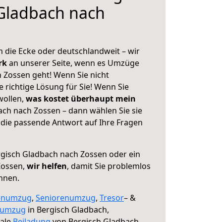
Gladbach nach
 die Ecke oder deutschlandweit – wir
erk
an unserer Seite, wenn es Umzüge
 Zossen geht! Wenn Sie nicht
e richtige Lösung für Sie! Wenn Sie
wollen,
was kostet überhaupt mein
ch nach Zossen – dann wählen Sie sie
die passende Antwort auf Ihre Fragen
gisch Gladbach nach Zossen oder ein
Zossen,
wir helfen
, damit Sie problemlos
nnen.
enumzug
,
Seniorenumzug
,
Tresor
– &
numzug
in Bergisch Gladbach,
male
Beiladung
von Bergisch Gladbach