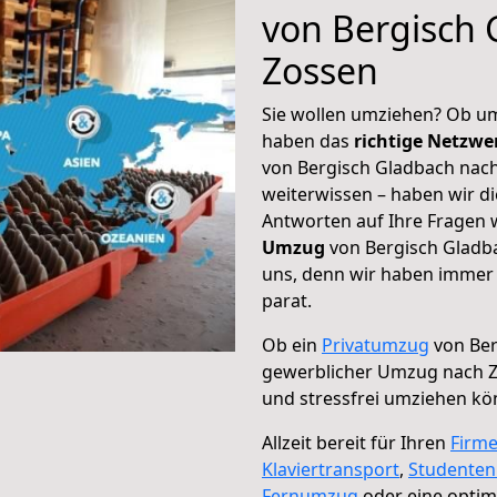
von Bergisch 
Zossen
Sie wollen umziehen? Ob um
haben das
richtige Netzw
von Bergisch Gladbach nach
weiterwissen – haben wir di
Antworten auf Ihre Fragen 
Umzug
von Bergisch Gladba
uns, denn wir haben immer 
parat.
Ob ein
Privatumzug
von Ber
gewerblicher Umzug nach 
und stressfrei umziehen kö
Allzeit bereit für Ihren
Firm
Klaviertransport
,
Studente
Fernumzug
oder eine opti