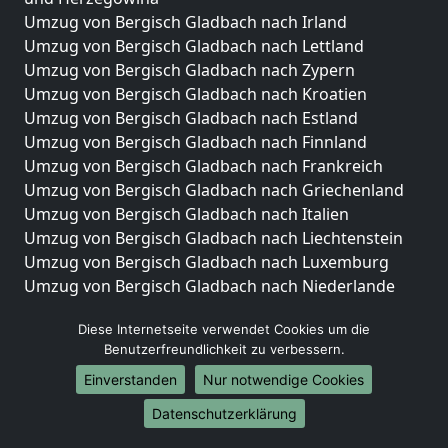
Umzug von Bergisch Gladbach nach Irland
Umzug von Bergisch Gladbach nach Lettland
Umzug von Bergisch Gladbach nach Zypern
Umzug von Bergisch Gladbach nach Kroatien
Umzug von Bergisch Gladbach nach Estland
Umzug von Bergisch Gladbach nach Finnland
Umzug von Bergisch Gladbach nach Frankreich
Umzug von Bergisch Gladbach nach Griechenland
Umzug von Bergisch Gladbach nach Italien
Umzug von Bergisch Gladbach nach Liechtenstein
Umzug von Bergisch Gladbach nach Luxemburg
Umzug von Bergisch Gladbach nach Niederlande
Umzug von Bergisch Gladbach nach Norwegen
Diese Internetseite verwendet Cookies um die
Umzüge-Deutschlandweit
Benutzerfreundlichkeit zu verbessern.
Umzug von Bergisch Gladbach nach Berlin
Einverstanden
Nur notwendige Cookies
Umzug von Bergisch Gladbach nach Hamburg
Datenschutzerklärung
Umzug von Bergisch Gladbach nach München