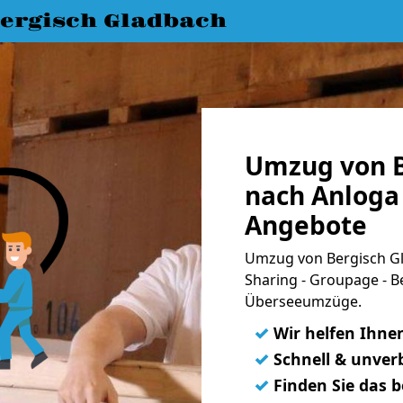
ergisch Gladbach
Umzug von B
nach Anloga 
Angebote
Umzug von Bergisch Gl
Sharing - Groupage - B
Überseeumzüge.
✓
Wir helfen Ihne
✓
Schnell & unverb
✓
Finden Sie das 