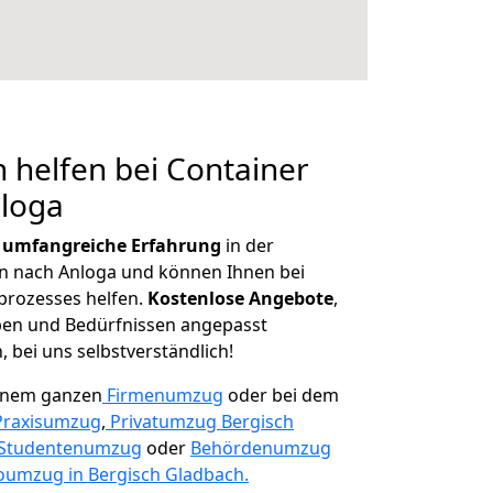
 helfen bei Container
nloga
r
umfangreiche Erfahrung
in der
 nach Anloga und können Ihnen bei
prozesses helfen.
K
ostenlose Angebote
,
ben und Bedürfnissen angepasst
 bei uns selbstverständlich!
einem ganzen
Firmenumzug
oder bei dem
Praxisumzug
,
Privatumzug Bergisch
Studentenumzug
oder
Behördenumzug
oumzug in Bergisch Gladbach.