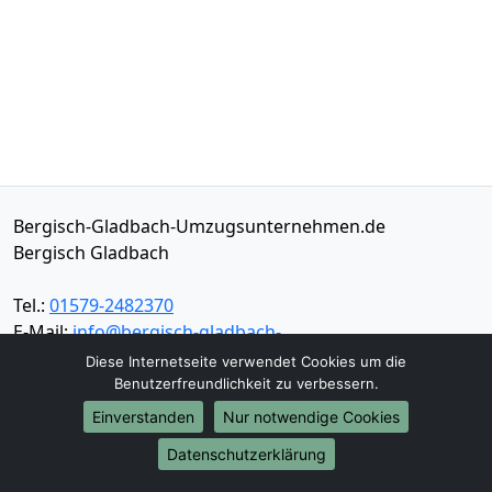
Bergisch-Gladbach-Umzugsunternehmen.de
Bergisch Gladbach
Tel.:
01579-2482370
E-Mail:
info@bergisch-gladbach-
umzugsunternehmen.de
Diese Internetseite verwendet Cookies um die
Benutzerfreundlichkeit zu verbessern.
Öffnungszeiten:
Mo - Sa: 08:00 - 17:30 Uhr
Einverstanden
Nur notwendige Cookies
Impressum
Datenschutzerklärung
Datenschutz