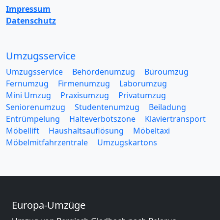
Impressum
Datenschutz
Umzugsservice
Umzugsservice
Behördenumzug
Büroumzug
Fernumzug
Firmenumzug
Laborumzug
Mini Umzug
Praxisumzug
Privatumzug
Seniorenumzug
Studentenumzug
Beiladung
Entrümpelung
Halteverbotszone
Klaviertransport
Möbellift
Haushaltsauflösung
Möbeltaxi
Möbelmitfahrzentrale
Umzugskartons
Europa-Umzüge