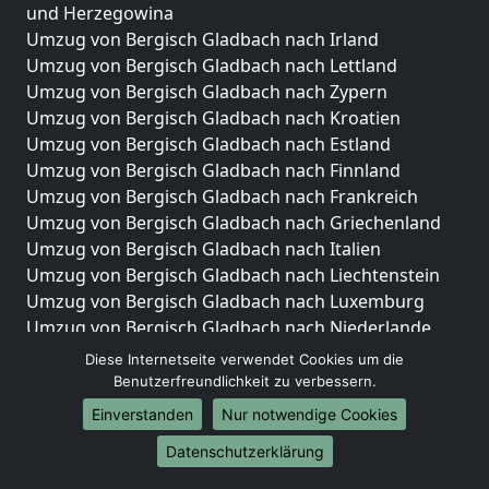
und Herzegowina
Umzug von Bergisch Gladbach nach Irland
Umzug von Bergisch Gladbach nach Lettland
Umzug von Bergisch Gladbach nach Zypern
Umzug von Bergisch Gladbach nach Kroatien
Umzug von Bergisch Gladbach nach Estland
Umzug von Bergisch Gladbach nach Finnland
Umzug von Bergisch Gladbach nach Frankreich
Umzug von Bergisch Gladbach nach Griechenland
Umzug von Bergisch Gladbach nach Italien
Umzug von Bergisch Gladbach nach Liechtenstein
Umzug von Bergisch Gladbach nach Luxemburg
Umzug von Bergisch Gladbach nach Niederlande
Umzug von Bergisch Gladbach nach Norwegen
Diese Internetseite verwendet Cookies um die
Benutzerfreundlichkeit zu verbessern.
Umzüge-Deutschlandweit
Einverstanden
Nur notwendige Cookies
Umzug von Bergisch Gladbach nach Berlin
Datenschutzerklärung
Umzug von Bergisch Gladbach nach Hamburg
Umzug von Bergisch Gladbach nach München