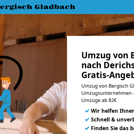
ergisch Gladbach
Umzug von B
nach Derich
Gratis-Ange
Umzug von Bergisch Gl
Umzugsunternehmen - 
Umzüge ab 82€
✓
Wir helfen Ihne
✓
Schnell & unverb
✓
Finden Sie das 