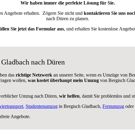
Wir haben immer die perfekte Lösung für Sie.
ten Angebote erhalten.
Zögern Sie nicht und
kontaktieren Sie uns noc
nach Düren zu planen.
üllen Sie jetzt das Formular aus
, und erhalten Sie kostenlose Angebot
h Gladbach nach Düren
aben das
richtige Netzwerk
an unserer Seite, wenn es Umzüge von Ber
 Fragen wollen,
was kostet überhaupt mein Umzug
von Bergisch Glad
werblicher Umzug nach Düren,
wir helfen
, damit Sie problemlos und s
viertransport
,
Studentenumzug
in Bergisch Gladbach,
Fernumzug
oder 
nfreie Angebote.