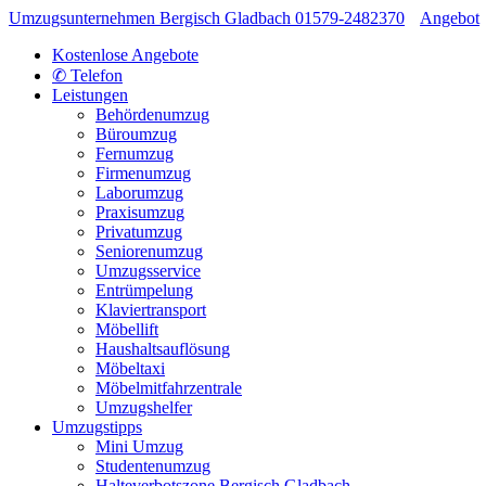
Umzugsunternehmen Bergisch Gladbach
01579-2482370
Angebot
Kostenlose Angebote
✆ Telefon
Leistungen
Behördenumzug
Büroumzug
Fernumzug
Firmenumzug
Laborumzug
Praxisumzug
Privatumzug
Seniorenumzug
Umzugsservice
Entrümpelung
Klaviertransport
Möbellift
Haushaltsauflösung
Möbeltaxi
Möbelmitfahrzentrale
Umzugshelfer
Umzugstipps
Mini Umzug
Studentenumzug
Halteverbotszone Bergisch Gladbach