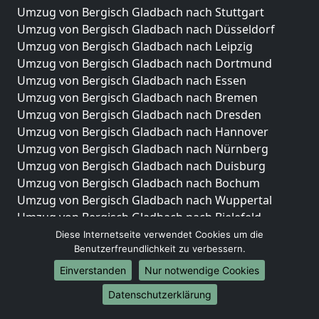
Umzug von Bergisch Gladbach nach Stuttgart
Umzug von Bergisch Gladbach nach Düsseldorf
Umzug von Bergisch Gladbach nach Leipzig
Umzug von Bergisch Gladbach nach Dortmund
Umzug von Bergisch Gladbach nach Essen
Umzug von Bergisch Gladbach nach Bremen
Umzug von Bergisch Gladbach nach Dresden
Umzug von Bergisch Gladbach nach Hannover
Umzug von Bergisch Gladbach nach Nürnberg
Umzug von Bergisch Gladbach nach Duisburg
Umzug von Bergisch Gladbach nach Bochum
Umzug von Bergisch Gladbach nach Wuppertal
Umzug von Bergisch Gladbach nach Bielefeld
Umzug von Bergisch Gladbach nach Bonn
Diese Internetseite verwendet Cookies um die
Benutzerfreundlichkeit zu verbessern.
Umzug von Bergisch Gladbach nach Münster
Einverstanden
Nur notwendige Cookies
Internationale-Umzüge
Datenschutzerklärung
Umzug von Bergisch Gladbach nach Brasilien