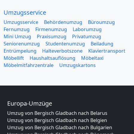
Umzugsservice
Umzugsservice
Behördenumzug
Büroumzug
Fernumzug
Firmenumzug
Laborumzug
Mini Umzug
Praxisumzug
Privatumzug
Seniorenumzug
Studentenumzug
Beiladung
Entrümpelung
Halteverbotszone
Klaviertransport
Möbellift
Haushaltsauflösung
Möbeltaxi
Möbelmitfahrzentrale
Umzugskartons
Europa-Umzüge
Umzug von Bergisch Gladbach nach Belarus
Umzug von Bergisch Gladbach nach Belgien
Umzug von Bergisch Gladbach nach Bulgarien