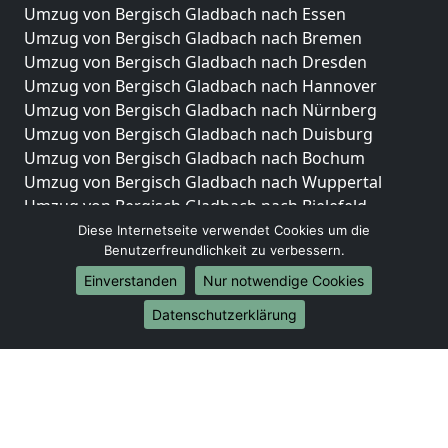
Umzug von Bergisch Gladbach nach Essen
Umzug von Bergisch Gladbach nach Bremen
Umzug von Bergisch Gladbach nach Dresden
Umzug von Bergisch Gladbach nach Hannover
Umzug von Bergisch Gladbach nach Nürnberg
Umzug von Bergisch Gladbach nach Duisburg
Umzug von Bergisch Gladbach nach Bochum
Umzug von Bergisch Gladbach nach Wuppertal
Umzug von Bergisch Gladbach nach Bielefeld
Umzug von Bergisch Gladbach nach Bonn
Diese Internetseite verwendet Cookies um die
Benutzerfreundlichkeit zu verbessern.
Umzug von Bergisch Gladbach nach Münster
Einverstanden
Nur notwendige Cookies
Internationale-Umzüge
Datenschutzerklärung
Umzug von Bergisch Gladbach nach Brasilien
Umzug von Bergisch Gladbach nach Brunei
Darussalam
Umzug von Bergisch Gladbach nach Burkina Faso
Umzug von Bergisch Gladbach nach Burundi
Umzug von Bergisch Gladbach nach Chile