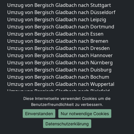
Umzug von Bergisch Gladbach nach Stuttgart
Umzug von Bergisch Gladbach nach Düsseldorf
Umzug von Bergisch Gladbach nach Leipzig
Umzug von Bergisch Gladbach nach Dortmund
Umzug von Bergisch Gladbach nach Essen
Umzug von Bergisch Gladbach nach Bremen
Umzug von Bergisch Gladbach nach Dresden
Umzug von Bergisch Gladbach nach Hannover
Umzug von Bergisch Gladbach nach Nürnberg
Umzug von Bergisch Gladbach nach Duisburg
Umzug von Bergisch Gladbach nach Bochum
Umzug von Bergisch Gladbach nach Wuppertal
Umzug von Bergisch Gladbach nach Bielefeld
Umzug von Bergisch Gladbach nach Bonn
Diese Internetseite verwendet Cookies um die
Benutzerfreundlichkeit zu verbessern.
Umzug von Bergisch Gladbach nach Münster
Einverstanden
Nur notwendige Cookies
Internationale-Umzüge
Datenschutzerklärung
Umzug von Bergisch Gladbach nach Brasilien