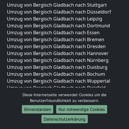
Umzug von Bergisch Gladbach nach Stuttgart
Umzug von Bergisch Gladbach nach Düsseldorf
Umzug von Bergisch Gladbach nach Leipzig
Umzug von Bergisch Gladbach nach Dortmund
Umzug von Bergisch Gladbach nach Essen
Umzug von Bergisch Gladbach nach Bremen
Umzug von Bergisch Gladbach nach Dresden
Umzug von Bergisch Gladbach nach Hannover
Umzug von Bergisch Gladbach nach Nürnberg
Umzug von Bergisch Gladbach nach Duisburg
Umzug von Bergisch Gladbach nach Bochum
Umzug von Bergisch Gladbach nach Wuppertal
Umzug von Bergisch Gladbach nach Bielefeld
Umzug von Bergisch Gladbach nach Bonn
Diese Internetseite verwendet Cookies um die
Benutzerfreundlichkeit zu verbessern.
Umzug von Bergisch Gladbach nach Münster
Einverstanden
Nur notwendige Cookies
Internationale-Umzüge
Datenschutzerklärung
Umzug von Bergisch Gladbach nach Brasilien