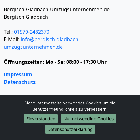
Bergisch-Gladbach-Umzugsunternehmen.de
Bergisch Gladbach
Tel.:
01579-2482370
E-Mail:
info@bergisch-gladbach-
umzugsunternehmen.de
Öffnungszeiten:
Mo - Sa: 08:00 - 17:30 Uhr
Impressum
Datenschutz
Umzugsservice
Diese Internetseite verwendet Cookies um die
Benutzerfreundlichkeit zu verbessern.
Umzugsservice
Behördenumzug
Büroumzug
Einverstanden
Nur notwendige Cookies
Fernumzug
Firmenumzug
Laborumzug
Mini Umzug
Praxisumzug
Privatumzug
Datenschutzerklärung
Seniorenumzug
Studentenumzug
Beiladung