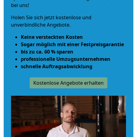
bei uns!
Holen Sie sich jetzt kostenlose und
unverbindliche Angebote.
Keine versteckten Kosten
Sogar möglich mit einer Festpreisgarantie
bis zu ca. 60 % sparen
professionelle Umzugsunternehmen
schnelle Auftragsabwicklung
Kostenlose Angebote erhalten