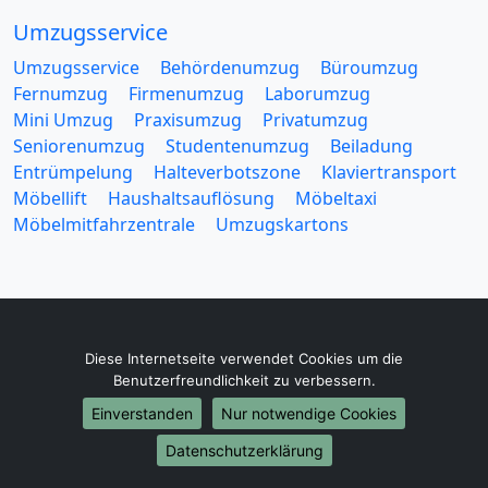
Umzugsservice
Umzugsservice
Behördenumzug
Büroumzug
Fernumzug
Firmenumzug
Laborumzug
Mini Umzug
Praxisumzug
Privatumzug
Seniorenumzug
Studentenumzug
Beiladung
Entrümpelung
Halteverbotszone
Klaviertransport
Möbellift
Haushaltsauflösung
Möbeltaxi
Möbelmitfahrzentrale
Umzugskartons
Europa-Umzüge
Diese Internetseite verwendet Cookies um die
Benutzerfreundlichkeit zu verbessern.
Umzug von Bergisch Gladbach nach Belarus
Einverstanden
Nur notwendige Cookies
Umzug von Bergisch Gladbach nach Belgien
Umzug von Bergisch Gladbach nach Bulgarien
Datenschutzerklärung
Umzug von Bergisch Gladbach nach Dänemark