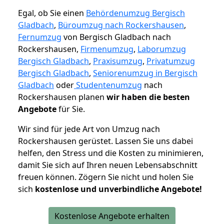
Egal, ob Sie einen
Behördenumzug Bergisch
Gladbach
,
Büroumzug nach Rockershausen
,
Fernumzug
von Bergisch Gladbach nach
Rockershausen,
Firmenumzug
,
Laborumzug
Bergisch Gladbach
,
Praxisumzug
,
Privatumzug
Bergisch Gladbach
,
Seniorenumzug in Bergisch
Gladbach
oder
Studentenumzug
nach
Rockershausen planen
wir haben die besten
Angebote
für Sie.
Wir sind für jede Art von Umzug nach
Rockershausen gerüstet. Lassen Sie uns dabei
helfen, den Stress und die Kosten zu minimieren,
damit Sie sich auf Ihren neuen Lebensabschnitt
freuen können.
Zögern Sie nicht und holen Sie
sich
kostenlose und unverbindliche Angebote!
Kostenlose Angebote erhalten