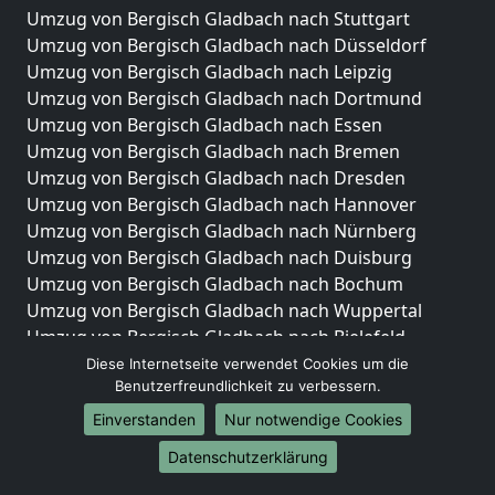
Umzug von Bergisch Gladbach nach Stuttgart
Umzug von Bergisch Gladbach nach Düsseldorf
Umzug von Bergisch Gladbach nach Leipzig
Umzug von Bergisch Gladbach nach Dortmund
Umzug von Bergisch Gladbach nach Essen
Umzug von Bergisch Gladbach nach Bremen
Umzug von Bergisch Gladbach nach Dresden
Umzug von Bergisch Gladbach nach Hannover
Umzug von Bergisch Gladbach nach Nürnberg
Umzug von Bergisch Gladbach nach Duisburg
Umzug von Bergisch Gladbach nach Bochum
Umzug von Bergisch Gladbach nach Wuppertal
Umzug von Bergisch Gladbach nach Bielefeld
Umzug von Bergisch Gladbach nach Bonn
Diese Internetseite verwendet Cookies um die
Benutzerfreundlichkeit zu verbessern.
Umzug von Bergisch Gladbach nach Münster
Einverstanden
Nur notwendige Cookies
Internationale-Umzüge
Datenschutzerklärung
Umzug von Bergisch Gladbach nach Brasilien