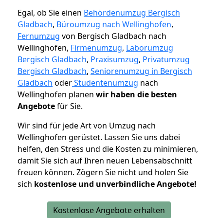
Egal, ob Sie einen
Behördenumzug Bergisch
Gladbach
,
Büroumzug nach Wellinghofen
,
Fernumzug
von Bergisch Gladbach nach
Wellinghofen,
Firmenumzug
,
Laborumzug
Bergisch Gladbach
,
Praxisumzug
,
Privatumzug
Bergisch Gladbach
,
Seniorenumzug in Bergisch
Gladbach
oder
Studentenumzug
nach
Wellinghofen planen
wir haben die besten
Angebote
für Sie.
Wir sind für jede Art von Umzug nach
Wellinghofen gerüstet. Lassen Sie uns dabei
helfen, den Stress und die Kosten zu minimieren,
damit Sie sich auf Ihren neuen Lebensabschnitt
freuen können.
Zögern Sie nicht und holen Sie
sich
kostenlose und unverbindliche Angebote!
Kostenlose Angebote erhalten