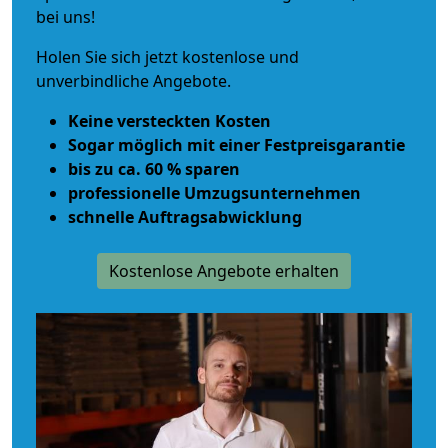
bei uns!
Holen Sie sich jetzt kostenlose und
unverbindliche Angebote.
Keine versteckten Kosten
Sogar möglich mit einer Festpreisgarantie
bis zu ca. 60 % sparen
professionelle Umzugsunternehmen
schnelle Auftragsabwicklung
Kostenlose Angebote erhalten