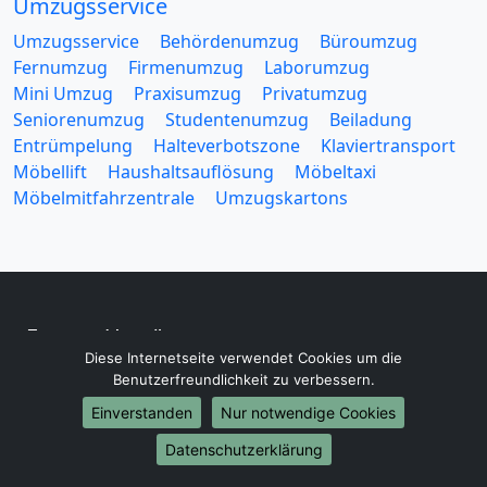
Umzugsservice
Umzugsservice
Behördenumzug
Büroumzug
Fernumzug
Firmenumzug
Laborumzug
Mini Umzug
Praxisumzug
Privatumzug
Seniorenumzug
Studentenumzug
Beiladung
Entrümpelung
Halteverbotszone
Klaviertransport
Möbellift
Haushaltsauflösung
Möbeltaxi
Möbelmitfahrzentrale
Umzugskartons
Europa-Umzüge
Diese Internetseite verwendet Cookies um die
Umzug von Bergisch Gladbach nach Belarus
Benutzerfreundlichkeit zu verbessern.
Umzug von Bergisch Gladbach nach Belgien
Einverstanden
Nur notwendige Cookies
Umzug von Bergisch Gladbach nach Bulgarien
Umzug von Bergisch Gladbach nach Dänemark
Datenschutzerklärung
Umzug von Bergisch Gladbach nach England