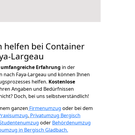
 helfen bei Container
aya-Largeau
r
umfangreiche Erfahrung
in der
 nach Faya-Largeau und können Ihnen
ugsprozesses helfen.
K
ostenlose
 Ihren Angaben und Bedürfnissen
icht? Doch, bei uns selbstverständlich!
einem ganzen
Firmenumzug
oder bei dem
Praxisumzug
,
Privatumzug Bergisch
Studentenumzug
oder
Behördenumzug
oumzug in Bergisch Gladbach.