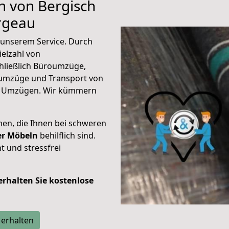
n von Bergisch
rgeau
unserem Service. Durch
elzahl von
hließlich Büroumzüge,
umzüge und Transport von
n Umzügen. Wir kümmern
men, die Ihnen bei schweren
der Möbeln
behilflich sind.
t und stressfrei
 erhalten Sie kostenlose
 erhalten