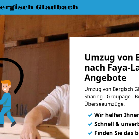
ergisch Gladbach
Umzug von B
nach Faya-La
Angebote
Umzug von Bergisch Gl
Sharing - Groupage - B
Überseeumzüge.
✓
Wir helfen Ihne
✓
Schnell & unverb
✓
Finden Sie das 