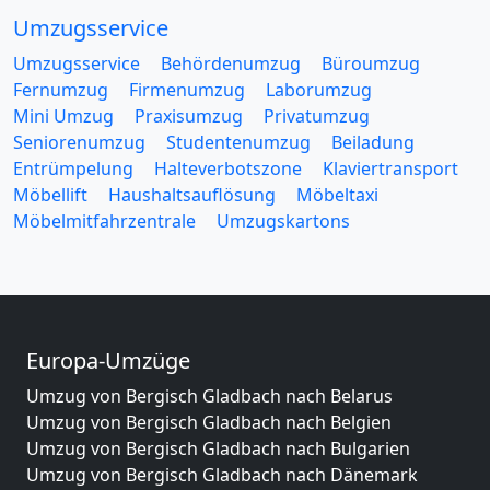
Umzugsservice
Umzugsservice
Behördenumzug
Büroumzug
Fernumzug
Firmenumzug
Laborumzug
Mini Umzug
Praxisumzug
Privatumzug
Seniorenumzug
Studentenumzug
Beiladung
Entrümpelung
Halteverbotszone
Klaviertransport
Möbellift
Haushaltsauflösung
Möbeltaxi
Möbelmitfahrzentrale
Umzugskartons
Europa-Umzüge
Umzug von Bergisch Gladbach nach Belarus
Umzug von Bergisch Gladbach nach Belgien
Umzug von Bergisch Gladbach nach Bulgarien
Umzug von Bergisch Gladbach nach Dänemark