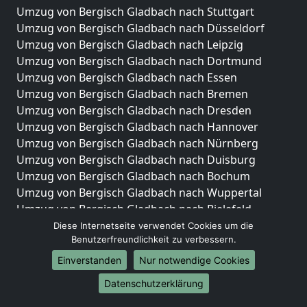
Umzug von Bergisch Gladbach nach Stuttgart
Umzug von Bergisch Gladbach nach Düsseldorf
Umzug von Bergisch Gladbach nach Leipzig
Umzug von Bergisch Gladbach nach Dortmund
Umzug von Bergisch Gladbach nach Essen
Umzug von Bergisch Gladbach nach Bremen
Umzug von Bergisch Gladbach nach Dresden
Umzug von Bergisch Gladbach nach Hannover
Umzug von Bergisch Gladbach nach Nürnberg
Umzug von Bergisch Gladbach nach Duisburg
Umzug von Bergisch Gladbach nach Bochum
Umzug von Bergisch Gladbach nach Wuppertal
Umzug von Bergisch Gladbach nach Bielefeld
Umzug von Bergisch Gladbach nach Bonn
Diese Internetseite verwendet Cookies um die
Benutzerfreundlichkeit zu verbessern.
Umzug von Bergisch Gladbach nach Münster
Einverstanden
Nur notwendige Cookies
Internationale-Umzüge
Datenschutzerklärung
Umzug von Bergisch Gladbach nach Brasilien