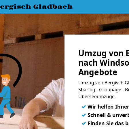
ergisch Gladbach
Umzug von B
nach Windsor
Angebote
Umzug von Bergisch Gl
Sharing - Groupage - B
Überseeumzüge.
✓
Wir helfen Ihne
✓
Schnell & unverb
✓
Finden Sie das 