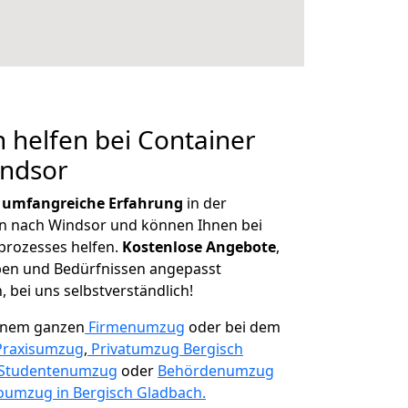
 helfen bei Container
indsor
r
umfangreiche Erfahrung
in der
 nach Windsor und können Ihnen bei
prozesses helfen.
K
ostenlose Angebote
,
ben und Bedürfnissen angepasst
 bei uns selbstverständlich!
einem ganzen
Firmenumzug
oder bei dem
Praxisumzug
,
Privatumzug Bergisch
Studentenumzug
oder
Behördenumzug
oumzug in Bergisch Gladbach.