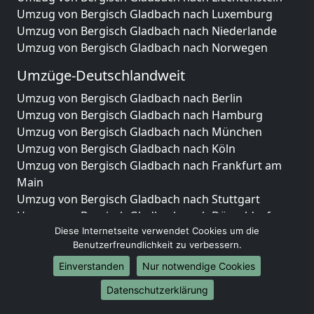
Umzug von Bergisch Gladbach nach Luxemburg
Umzug von Bergisch Gladbach nach Niederlande
Umzug von Bergisch Gladbach nach Norwegen
Umzüge-Deutschlandweit
Umzug von Bergisch Gladbach nach Berlin
Umzug von Bergisch Gladbach nach Hamburg
Umzug von Bergisch Gladbach nach München
Umzug von Bergisch Gladbach nach Köln
Umzug von Bergisch Gladbach nach Frankfurt am
Main
Umzug von Bergisch Gladbach nach Stuttgart
Umzug von Bergisch Gladbach nach Düsseldorf
Umzug von Bergisch Gladbach nach Leipzig
Diese Internetseite verwendet Cookies um die
Benutzerfreundlichkeit zu verbessern.
Umzug von Bergisch Gladbach nach Dortmund
Umzug von Bergisch Gladbach nach Essen
Einverstanden
Nur notwendige Cookies
Umzug von Bergisch Gladbach nach Bremen
Datenschutzerklärung
Umzug von Bergisch Gladbach nach Dresden