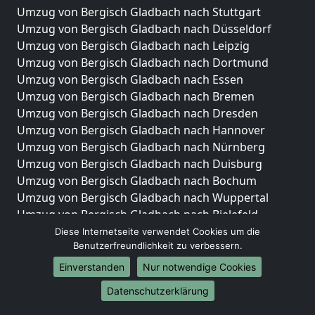
Umzug von Bergisch Gladbach nach Stuttgart
Umzug von Bergisch Gladbach nach Düsseldorf
Umzug von Bergisch Gladbach nach Leipzig
Umzug von Bergisch Gladbach nach Dortmund
Umzug von Bergisch Gladbach nach Essen
Umzug von Bergisch Gladbach nach Bremen
Umzug von Bergisch Gladbach nach Dresden
Umzug von Bergisch Gladbach nach Hannover
Umzug von Bergisch Gladbach nach Nürnberg
Umzug von Bergisch Gladbach nach Duisburg
Umzug von Bergisch Gladbach nach Bochum
Umzug von Bergisch Gladbach nach Wuppertal
Umzug von Bergisch Gladbach nach Bielefeld
Umzug von Bergisch Gladbach nach Bonn
Diese Internetseite verwendet Cookies um die
Benutzerfreundlichkeit zu verbessern.
Umzug von Bergisch Gladbach nach Münster
Einverstanden
Nur notwendige Cookies
Internationale-Umzüge
Datenschutzerklärung
Umzug von Bergisch Gladbach nach Brasilien