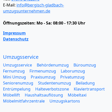
E-Mail:
info@bergisch-gladbach-
umzugsunternehmen.de
Öffnungszeiten:
Mo - Sa: 08:00 - 17:30 Uhr
Impressum
Datenschutz
Umzugsservice
Umzugsservice
Behördenumzug
Büroumzug
Fernumzug
Firmenumzug
Laborumzug
Mini Umzug
Praxisumzug
Privatumzug
Seniorenumzug
Studentenumzug
Beiladung
Entrümpelung
Halteverbotszone
Klaviertransport
Möbellift
Haushaltsauflösung
Möbeltaxi
Möbelmitfahrzentrale
Umzugskartons