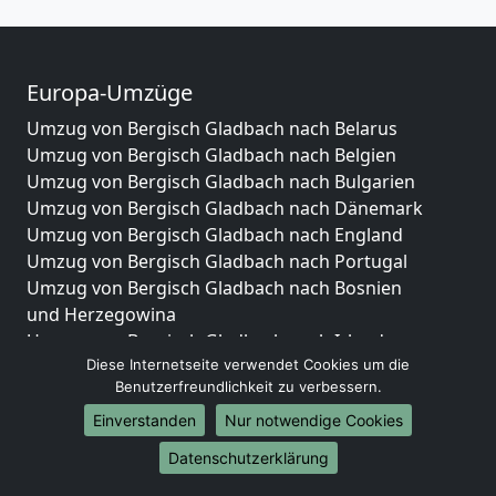
Europa-Umzüge
Umzug von Bergisch Gladbach nach Belarus
Umzug von Bergisch Gladbach nach Belgien
Umzug von Bergisch Gladbach nach Bulgarien
Umzug von Bergisch Gladbach nach Dänemark
Umzug von Bergisch Gladbach nach England
Umzug von Bergisch Gladbach nach Portugal
Umzug von Bergisch Gladbach nach Bosnien
und Herzegowina
Umzug von Bergisch Gladbach nach Irland
Diese Internetseite verwendet Cookies um die
Umzug von Bergisch Gladbach nach Lettland
Benutzerfreundlichkeit zu verbessern.
Umzug von Bergisch Gladbach nach Zypern
Umzug von Bergisch Gladbach nach Kroatien
Einverstanden
Nur notwendige Cookies
Umzug von Bergisch Gladbach nach Estland
Datenschutzerklärung
Umzug von Bergisch Gladbach nach Finnland