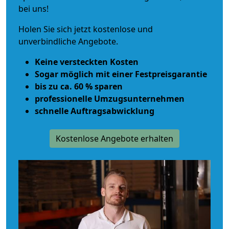
bei uns!
Holen Sie sich jetzt kostenlose und
unverbindliche Angebote.
Keine versteckten Kosten
Sogar möglich mit einer Festpreisgarantie
bis zu ca. 60 % sparen
professionelle Umzugsunternehmen
schnelle Auftragsabwicklung
Kostenlose Angebote erhalten