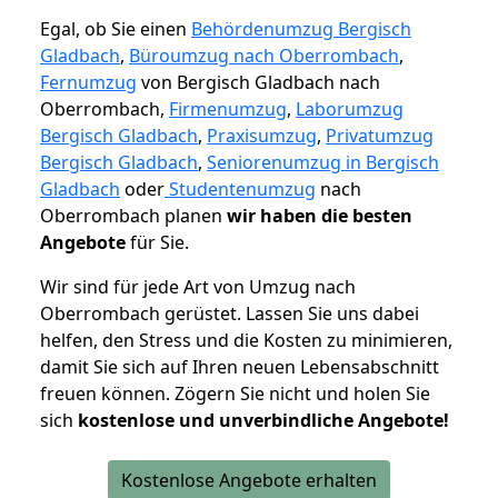
Egal, ob Sie einen
Behördenumzug Bergisch
Gladbach
,
Büroumzug nach Oberrombach
,
Fernumzug
von Bergisch Gladbach nach
Oberrombach,
Firmenumzug
,
Laborumzug
Bergisch Gladbach
,
Praxisumzug
,
Privatumzug
Bergisch Gladbach
,
Seniorenumzug in Bergisch
Gladbach
oder
Studentenumzug
nach
Oberrombach planen
wir haben die besten
Angebote
für Sie.
Wir sind für jede Art von Umzug nach
Oberrombach gerüstet. Lassen Sie uns dabei
helfen, den Stress und die Kosten zu minimieren,
damit Sie sich auf Ihren neuen Lebensabschnitt
freuen können.
Zögern Sie nicht und holen Sie
sich
kostenlose und unverbindliche Angebote!
Kostenlose Angebote erhalten