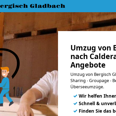
ergisch Gladbach
Umzug von B
nach Caldera
Angebote
Umzug von Bergisch Gl
Sharing - Groupage - B
Überseeumzüge.
✓
Wir helfen Ihne
✓
Schnell & unverb
✓
Finden Sie das 