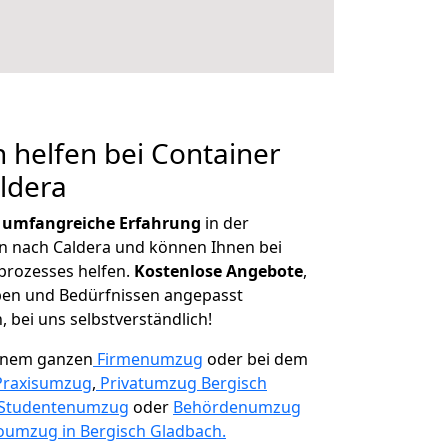
 helfen bei Container
ldera
r
umfangreiche Erfahrung
in der
 nach Caldera und können Ihnen bei
prozesses helfen.
K
ostenlose Angebote
,
ben und Bedürfnissen angepasst
 bei uns selbstverständlich!
einem ganzen
Firmenumzug
oder bei dem
Praxisumzug
,
Privatumzug Bergisch
Studentenumzug
oder
Behördenumzug
oumzug in Bergisch Gladbach.