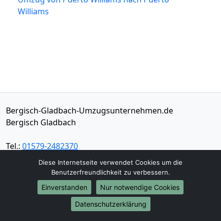
Williams
Bergisch-Gladbach-Umzugsunternehmen.de
Bergisch Gladbach
Tel.:
01579-2482370
E-Mail:
info@bergisch-gladbach-
Diese Internetseite verwendet Cookies um die
umzugsunternehmen.de
Benutzerfreundlichkeit zu verbessern.
Einverstanden
Nur notwendige Cookies
Öffnungszeiten:
Mo - Sa: 08:00 - 17:30 Uhr
Datenschutzerklärung
Impressum