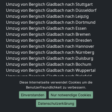
Umzug von Bergisch Gladbach nach Stuttgart
Umzug von Bergisch Gladbach nach Düsseldorf
Umzug von Bergisch Gladbach nach Leipzig
Umzug von Bergisch Gladbach nach Dortmund
Umzug von Bergisch Gladbach nach Essen
Umzug von Bergisch Gladbach nach Bremen
Umzug von Bergisch Gladbach nach Dresden
Umzug von Bergisch Gladbach nach Hannover
Umzug von Bergisch Gladbach nach Nürnberg
Umzug von Bergisch Gladbach nach Duisburg
Umzug von Bergisch Gladbach nach Bochum
Umzug von Bergisch Gladbach nach Wuppertal
Umzug von Bergisch Gladbach nach Bielefeld
Umzug von Bergisch Gladbach nach Bonn
Diese Internetseite verwendet Cookies um die
Benutzerfreundlichkeit zu verbessern.
Umzug von Bergisch Gladbach nach Münster
Einverstanden
Nur notwendige Cookies
Internationale-Umzüge
Datenschutzerklärung
Umzug von Bergisch Gladbach nach Brasilien