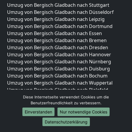
Umzug von Bergisch Gladbach nach Stuttgart
Umzug von Bergisch Gladbach nach Düsseldorf
Umzug von Bergisch Gladbach nach Leipzig
Umzug von Bergisch Gladbach nach Dortmund
Umzug von Bergisch Gladbach nach Essen
Umzug von Bergisch Gladbach nach Bremen
Umzug von Bergisch Gladbach nach Dresden
Umzug von Bergisch Gladbach nach Hannover
Umzug von Bergisch Gladbach nach Nürnberg
Umzug von Bergisch Gladbach nach Duisburg
Umzug von Bergisch Gladbach nach Bochum
Umzug von Bergisch Gladbach nach Wuppertal
Umzug von Bergisch Gladbach nach Bielefeld
Umzug von Bergisch Gladbach nach Bonn
Diese Internetseite verwendet Cookies um die
Benutzerfreundlichkeit zu verbessern.
Umzug von Bergisch Gladbach nach Münster
Einverstanden
Nur notwendige Cookies
Internationale-Umzüge
Datenschutzerklärung
Umzug von Bergisch Gladbach nach Brasilien