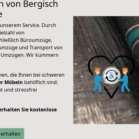
n von Bergisch
e
unserem Service. Durch
elzahl von
hließlich Büroumzüge,
umzüge und Transport von
n Umzügen. Wir kümmern
men, die Ihnen bei schweren
der Möbeln
behilflich sind.
t und stressfrei
 erhalten Sie kostenlose
 erhalten