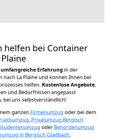
 helfen bei Container
 Plaine
r
umfangreiche Erfahrung
in der
nach La Plaine und können Ihnen bei
prozesses helfen.
K
ostenlose Angebote
,
ben und Bedürfnissen angepasst
 bei uns selbstverständlich!
einem ganzen
Firmenumzug
oder bei dem
Praxisumzug
,
Privatumzug Bergisch
Studentenumzug
oder
Behördenumzug
oumzug in Bergisch Gladbach.