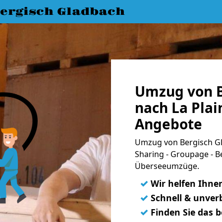
ergisch Gladbach
Umzug von B
nach La Plai
Angebote
Umzug von Bergisch Gla
Sharing - Groupage - B
Überseeumzüge.
✓
Wir helfen Ihne
✓
Schnell & unverb
✓
Finden Sie das 