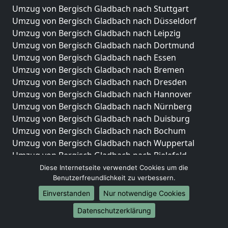
Umzug von Bergisch Gladbach nach Stuttgart
Umzug von Bergisch Gladbach nach Düsseldorf
Umzug von Bergisch Gladbach nach Leipzig
Umzug von Bergisch Gladbach nach Dortmund
Umzug von Bergisch Gladbach nach Essen
Umzug von Bergisch Gladbach nach Bremen
Umzug von Bergisch Gladbach nach Dresden
Umzug von Bergisch Gladbach nach Hannover
Umzug von Bergisch Gladbach nach Nürnberg
Umzug von Bergisch Gladbach nach Duisburg
Umzug von Bergisch Gladbach nach Bochum
Umzug von Bergisch Gladbach nach Wuppertal
Umzug von Bergisch Gladbach nach Bielefeld
Umzug von Bergisch Gladbach nach Bonn
Diese Internetseite verwendet Cookies um die
Benutzerfreundlichkeit zu verbessern.
Umzug von Bergisch Gladbach nach Münster
Einverstanden
Nur notwendige Cookies
Internationale-Umzüge
Datenschutzerklärung
Umzug von Bergisch Gladbach nach Brasilien