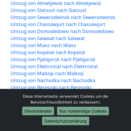
Umzug von Almetjewsk nach Almetjewsk
Umzug von Slatoust nach Slatoust
Umzug von Sewerodwinsk nach Sewerodwinsk
Umzug von Chassawjurt nach Chassawjurt
Umzug von Domodedowo nach Domodedowo
Umzug von Salawat nach Salawat
Umzug von Miass nach Miass
Umzug von Kopeisk nach Kopeisk
Umzug von Pjatigorsk nach Pjatigorsk
Umzug von Elektrostal nach Elektrostal
Umzug von Maikop nach Maikop
Umzug von Nachodka nach Nachodka
Umzug von Beresniki nach Beresniki
Umzug von Kolomna nach Kolomna
Diese Internetseite verwendet Cookies um die
Umzug von Schtscholkowo nach
Benutzerfreundlichkeit zu verbessern.
Schtscholkowo
Einverstanden
Nur notwendige Cookies
Umzug von Serpuchow nach Serpuchow
Datenschutzerklärung
Umzug von Kowrow nach Kowrow
Umzug von Neftekamsk nach Neftekamsk