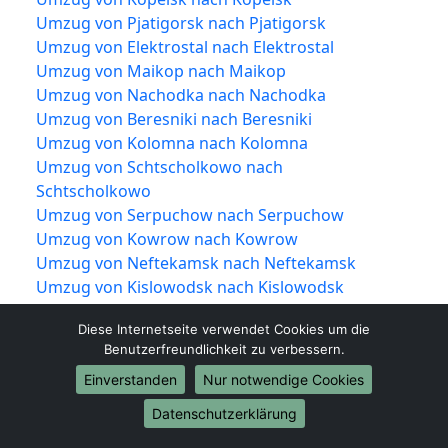
Umzug von Pjatigorsk nach Pjatigorsk
Umzug von Elektrostal nach Elektrostal
Umzug von Maikop nach Maikop
Umzug von Nachodka nach Nachodka
Umzug von Beresniki nach Beresniki
Umzug von Kolomna nach Kolomna
Umzug von Schtscholkowo nach
Schtscholkowo
Umzug von Serpuchow nach Serpuchow
Umzug von Kowrow nach Kowrow
Umzug von Neftekamsk nach Neftekamsk
Umzug von Kislowodsk nach Kislowodsk
Umzug von Bataisk nach Bataisk
Diese Internetseite verwendet Cookies um die
Umzug von Rubzowsk nach Rubzowsk
Benutzerfreundlichkeit zu verbessern.
Umzug von Obninsk nach Obninsk
Einverstanden
Nur notwendige Cookies
Umzug von Kysyl nach Kysyl
Umzug von Derbent nach Derbent
Datenschutzerklärung
Umzug von Neftejugansk nach Neftejugansk